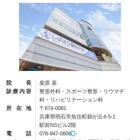
院長
柴原 基
診療内容
整形外科・スポーツ整形・リウマチ
科・リハビリテーション科
所在地
〒674-0081
兵庫県明石市魚住町錦が丘4-5-1
駅前NSビル2階
電話
078-947-0808