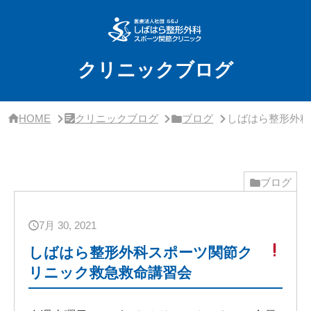
サ
イ
ド
バ
ー・
クリニックブログ
ク
リ
ニ
ッ
HOME
クリニックブログ
ブログ
しばはら整形外科
ク
概
要
ブログ
7月 30, 2021
しばはら整形外科スポーツ関節ク
リニック救急救命講習会