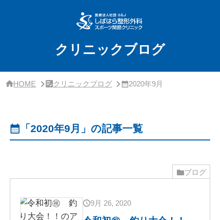
サ
イ
ド
バ
ー・
クリニックブログ
ク
リ
ニ
ッ
HOME
クリニックブログ
2020年9月
ク
概
要
「2020年9月」の記事一覧
ブログ
9月 26, 2020