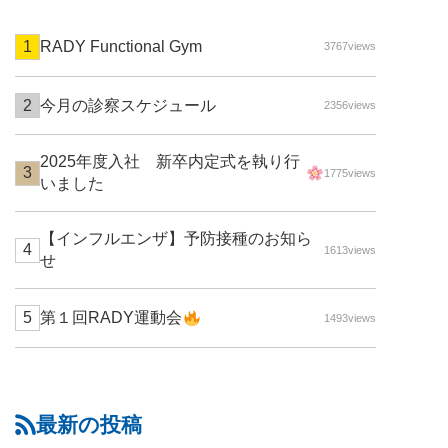
RADY Functional Gym
3767views
今月の診察スケジュール
2356views
2025年度入社 新卒内定式を執り行
1775views
いました
【インフルエンザ】予防接種のお知ら
1613views
せ
第１回RADY運動会
1493views
最新の投稿