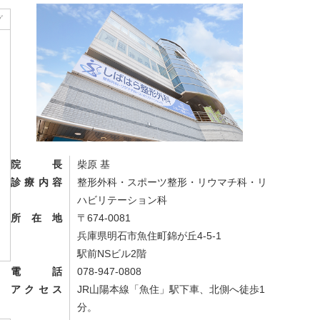
グ
院長
柴原 基
診療内容
整形外科・スポーツ整形・リウマチ科・リ
ハビリテーション科
所在地
〒674-0081
兵庫県明石市魚住町錦が丘4-5-1
駅前NSビル2階
電話
078-947-0808
アクセス
JR山陽本線「魚住」駅下車、北側へ徒歩1
分。