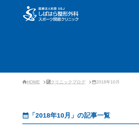
サ
イ
ド
バ
ー・
ク
リ
ニ
ッ
ク
概
要
HOME
クリニックブログ
2018年10月
「2018年10月」の記事一覧