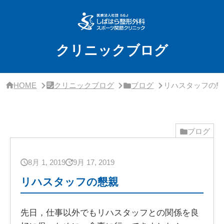
サ
イ
ド
バ
ー・
クリニックブログ
ク
リ
ニ
ッ
HOME
クリニックブログ
ブログ
リハスタッフの懇
ク
概
要
ブログ
8月 1, 2019
9月 17, 2019
リハスタッフの懇親
先日，仕事以外でもリハスタッフとの関係を良