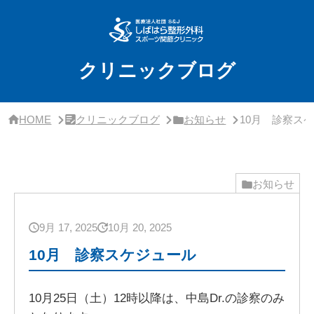
サ
イ
ド
バ
ー・
クリニックブログ
ク
リ
ニ
ッ
HOME
クリニックブログ
お知らせ
10月 診察ス
ク
概
要
お知らせ
9月 17, 2025
10月 20, 2025
10月 診察スケジュール
10月25日（土）12時以降は、中島Dr.の診察のみ