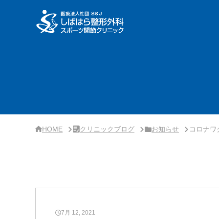
サ
イ
ド
バ
ー・
ク
リ
ニ
ッ
ク
概
要
HOME
クリニックブログ
お知らせ
コロナワ
7月 12, 2021