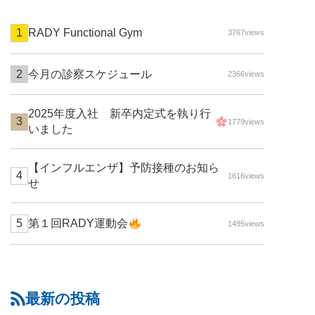
RADY Functional Gym
3767views
今月の診察スケジュール
2366views
2025年度入社 新卒内定式を執り行
1779views
いました
【インフルエンザ】予防接種のお知ら
1616views
せ
第１回RADY運動会
1495views
最新の投稿