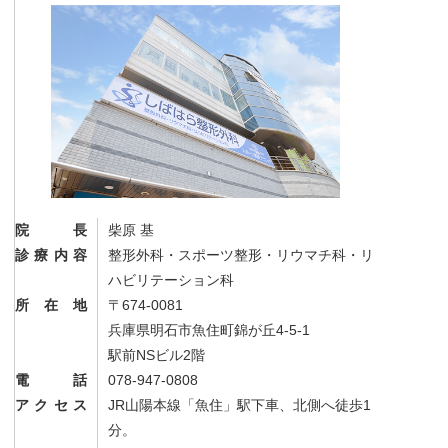
院長
柴原 基
診療内容
整形外科・スポーツ整形・リウマチ科・リ
ハビリテーション科
所在地
〒674-0081
兵庫県明石市魚住町錦が丘4-5-1
駅前NSビル2階
電話
078-947-0808
アクセス
JR山陽本線「魚住」駅下車、北側へ徒歩1
分。