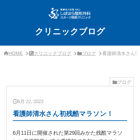
サ
イ
ド
バ
ー・
クリニックブログ
ク
リ
ニ
ッ
HOME
クリニックブログ
ブログ
看護師清水さん初
ク
概
要
ブログ
6月 22, 2023
看護師清水さん初残酷マラソン！
6月11日に開催された第29回みかた残酷マラソ