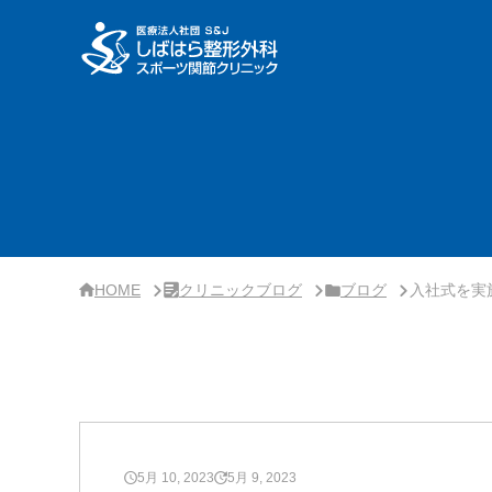
サ
イ
ド
バ
ー・
ク
リ
ニ
ッ
ク
概
要
HOME
クリニックブログ
ブログ
入社式を実
5月 10, 2023
5月 9, 2023