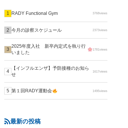
RADY Functional Gym
3768views
今月の診察スケジュール
2373views
2025年度入社 新卒内定式を執り行
1781views
いました
【インフルエンザ】予防接種のお知ら
1617views
せ
第１回RADY運動会
1495views
最新の投稿