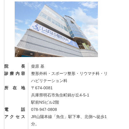
院長
柴原 基
診療内容
整形外科・スポーツ整形・リウマチ科・リ
ハビリテーション科
所在地
〒674-0081
兵庫県明石市魚住町錦が丘4-5-1
駅前NSビル2階
電話
078-947-0808
アクセス
JR山陽本線「魚住」駅下車、北側へ徒歩1
分。