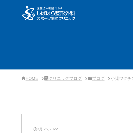
サ
イ
ド
バ
ー・
ク
リ
ニ
ッ
ク
概
要
HOME
クリニックブログ
ブログ
小児ワクチ
3月 26, 2022