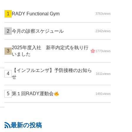
RADY Functional Gym
3763views
今月の診察スケジュール
2342views
2025年度入社 新卒内定式を執り行
1773views
いました
【インフルエンザ】予防接種のお知ら
1611views
せ
第１回RADY運動会
1491views
最新の投稿