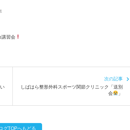
年
命講習会
次の記事
い
しばはら整形外科スポーツ関節クリニック「送別
会
」
ログTOPへもどる