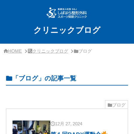
サ
イ
ド
バ
ー・
クリニックブログ
ク
リ
ニ
ッ
HOME
クリニックブログ
ブログ
ク
概
要
「ブログ」の記事一覧
ブログ
12月 27, 2024