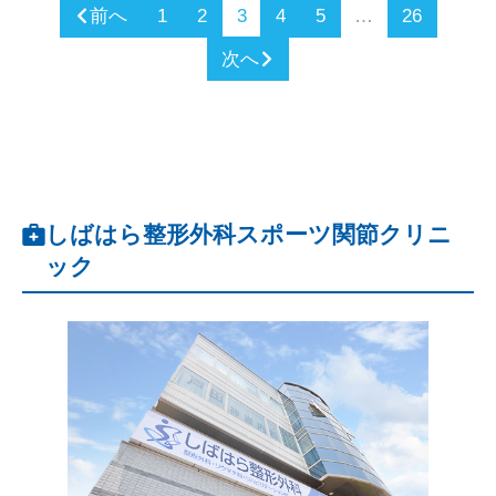
前へ
1
2
3
4
5
…
26
次へ
しばはら整形外科スポーツ関節クリニ
ック