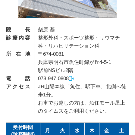
院長
柴原 基
診療内容
整形外科・スポーツ整形・リウマチ
科・リハビリテーション科
所在地
〒674-0081
兵庫県明石市魚住町錦が丘4-5-1
駅前NSビル2階
電話
078-947-0808
アクセス
JR山陽本線「魚住」駅下車、北側へ徒
歩1分。
お車でお越しの方は、魚住モール屋上
のタイムズをご利用ください。