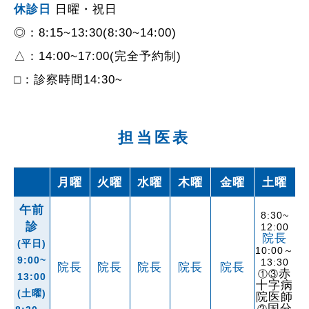
休診日
日曜・祝日
◎：8:15~13:30(8:30~14:00)
△：14:00~17:00(完全予約制)
□：診察時間14:30~
担当医表
月曜
火曜
水曜
木曜
金曜
土曜
午前
8:30~
診
12:00
院長
(平日)
10:00～
9:00~
13:30
院長
院長
院長
院長
院長
赤
①③
13:00
十字病
(土曜)
院医師
国分
②