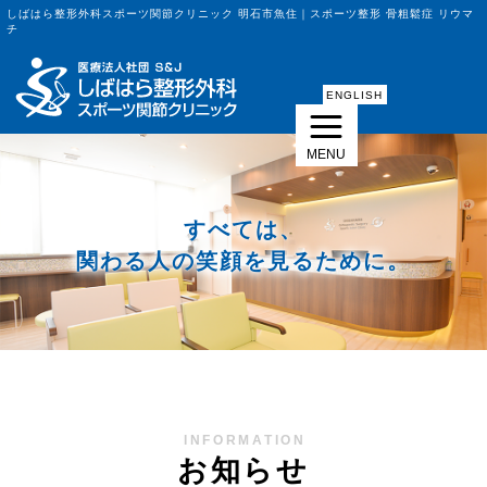
しばはら整形外科スポーツ関節クリニック 明石市魚住｜スポーツ整形 骨粗鬆症 リウマ
チ
しばはら整形外科スポーツ関節クリニック
ENGLISH
すべては、
関わる人の笑顔を見るために。
INFORMATION
お知らせ