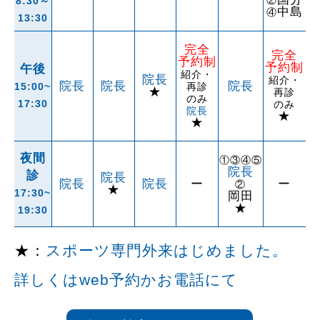
8:30～
中島
④
13:30
完全
完全
予約制
予約制
午後
紹介・
院長
紹介・
院長
院長
院長
15:00~
再診
★
再診
のみ
17:30
のみ
院長
★
★
夜間
①③④⑤
院長
診
院長
院長
院長
ー
ー
②
★
17:30~
岡田
★
19:30
★：
スポーツ専門外来はじめました。
詳しくはweb予約かお電話にて